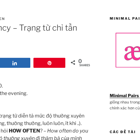
MINIMAL PA
EN
cy – Trạng từ chỉ tần
0
Share
Pin
SHARES
0.
the evening.
Minimal Pairs
giống nhau trong
chính xác hơn cũ
g trạng từ diễn tả mức độ thường xuyên
 thường thường, luôn luôn, ít khi ..).
 hỏi
HOW OFTEN
? –
How often do you
CÁC ĐỀ TÀI
có thường xuyên đi thăm bà của mình