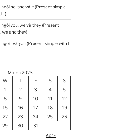
 ngôi he, she và it (Present simple
 it)
i ngôi you, we và they (Present
, we and they)
 ngôi I và you (Present simple with I
March 2023
W
T
F
S
S
1
2
3
4
5
8
9
10
11
12
15
16
17
18
19
22
23
24
25
26
29
30
31
Apr »