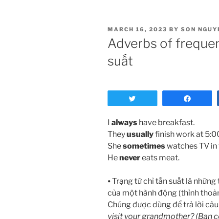
POSTED
MARCH 16, 2023
BY
SON NGUY
ON
Adverbs of frequen
suất
Tweet
Share
I
always
have breakfast.
They
usually
finish work at 5:0
She
sometimes
watches TV in 
He
never
eats meat.
⦁ Trạng từ chỉ tần suất là nhữn
của một hành động (thỉnh thoảng,
Chúng được dùng để trả lời câu
visit your grandmother? (Bạn 