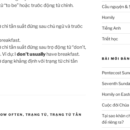
ừ “to be” hoặc trước động từ chính.
Cầu nguyện & 
Homily
ừ chỉ tần suất đứng sau chủ ngữ và trước
Tiếng Anh
Triết học
breakfast.
 chỉ tần suất đứng sau trợ động từ “don’t,
 Ví dụ: I
don’t usually
have breakfast.
BÀI MỚI ĐĂN
 dạng khẳng định với trạng từ chỉ tần
Pentecost Sund
Seventh Sunday
Homily on East
Cuộc đời Chúa 
HOW OFTEN
,
TRẠNG TỪ
,
TRẠNG TỪ TẦN
Tại sao khăn c
để riêng ra?