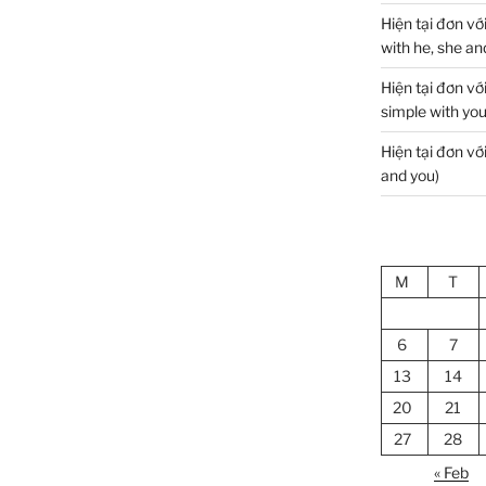
Hiện tại đơn với
with he, she and
Hiện tại đơn vớ
simple with you
Hiện tại đơn với
and you)
M
T
6
7
13
14
20
21
27
28
« Feb