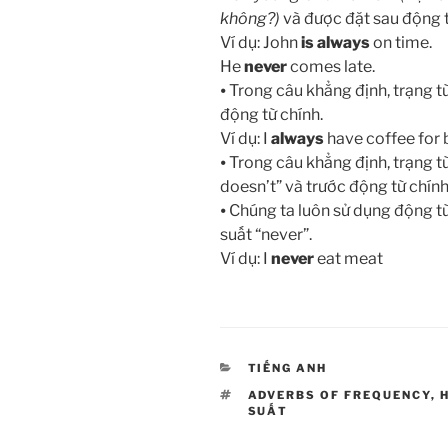
không?)
và được đặt sau động t
Ví dụ: John
is always
on time.
He
never
comes late.
⦁ Trong câu khẳng định, trạng t
động từ chính.
Ví dụ: I
always
have coffee for 
⦁ Trong câu khẳng định, trạng từ
doesn’t” và trước động từ chính.
⦁ Chúng ta luôn sử dụng động từ
suất “never”.
Ví dụ: I
never
eat meat
CATEGORIES
TIẾNG ANH
TAGS
ADVERBS OF FREQUENCY
,
SUẤT