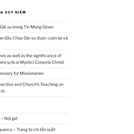
& SUY NIỆM
Giê su trong Tin Mừng Gioan
he đầu Chúa Giê-su được cuộn lại và
s as well as the significance of
 encyclical Mystici Corporis Christi
essary for Missionaries
spective and Church’s Teaching on
cts
 – Nói giờ
uency – Trạng từ chỉ tần suất