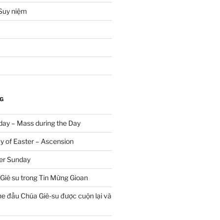
Suy niệm
G
ay – Mass during the Day
 of Easter – Ascension
er Sunday
Giê su trong Tin Mừng Gioan
he đầu Chúa Giê-su được cuộn lại và