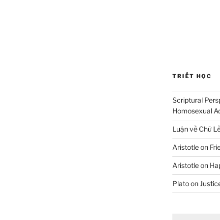
TRIẾT HỌC
Scriptural Per
Homosexual A
Luận về Chữ L
Aristotle on Fr
Aristotle on Ha
Plato on Justic