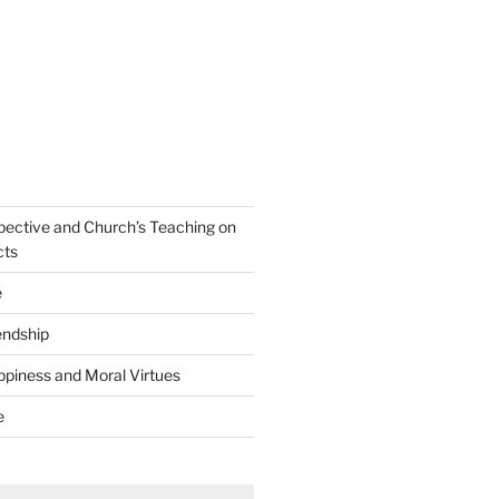
spective and Church’s Teaching on
cts
ễ
iendship
ppiness and Moral Virtues
e