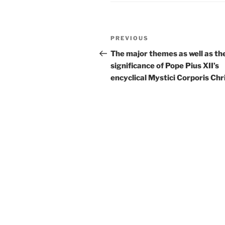
Post
Previous
PREVIOUS
navigation
Post
The major themes as well as th
significance of Pope Pius XII’s
encyclical Mystici Corporis Chri