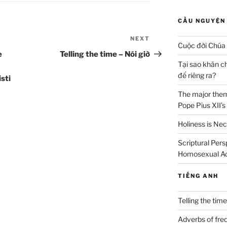
CẦU NGUYỆN 
NEXT
Next
Cuộc đời Chúa 
Post
e
Telling the time – Nói giờ
Tại sao khăn c
để riêng ra?
sti
The major theme
Pope Pius XII’s
Holiness is Nec
Scriptural Per
Homosexual A
TIẾNG ANH
Telling the time
Adverbs of freq