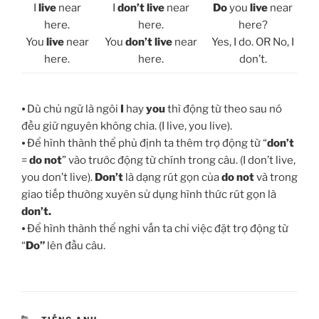
I
live
near
I
don’t live
near
Do
you
live
near
here.
here.
here?
You
live
near
You
don’t live
near
Yes, I do. OR No, I
here.
here.
don’t.
⦁ Dù chủ ngữ là ngôi
I
hay
you
thì động từ theo sau nó
đều giữ nguyên không chia. (I live, you live).
⦁ Để hình thành thể phủ định ta thêm trợ động từ “
don’t
=
do not
” vào trước động từ chính trong câu. (I don’t live,
you don’t live).
Don’t
là dạng rút gọn của
do not
và trong
giao tiếp thường xuyên sử dụng hình thức rút gọn là
don’t.
⦁ Để hình thành thể nghi vấn ta chỉ việc đặt trợ động từ
“
Do”
lên đầu câu.