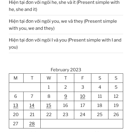
Hiện tại đơn với ngôi he, she và it (Present simple with
he, she and it)
Hiện tại đơn với ngôi you, we và they (Present simple
with you, we and they)
Hiện tại đơn với ngôi I và you (Present simple with I and
you)
February 2023
M
T
W
T
F
S
S
1
2
3
4
5
6
7
8
9
10
11
12
13
14
15
16
17
18
19
20
21
22
23
24
25
26
27
28