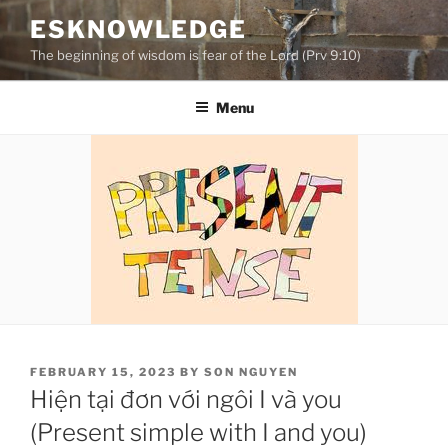
Skip
ESKNOWLEDGE
to
The beginning of wisdom is fear of the Lord (Prv 9:10)
content
Menu
POSTED
FEBRUARY 15, 2023
BY
SON NGUYEN
ON
Hiện tại đơn với ngôi I và you
(Present simple with I and you)