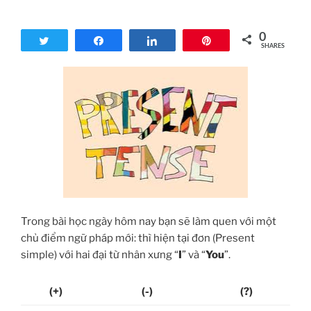
0
Tweet
Share
Share
Pin
SHARES
Trong bài học ngày hôm nay bạn sẽ làm quen với một
chủ điểm ngữ pháp mới: thì hiện tại đơn (Present
simple) với hai đại từ nhân xưng “
I
” và “
You
”.
(+)
(-)
(?)