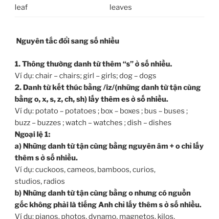
leaf
leaves
Nguyên tắc đổi sang số nhiều
1. Thông thường danh từ thêm “s” ở số nhiều.
Ví dụ: chair – chairs; girl – girls; dog – dogs
2. Danh từ kết thúc bằng /iz/(những danh từ tận cùng
bằng o, x, s, z, ch, sh) lấy thêm es ở số nhiều.
Ví dụ: potato – potatoes ; box – boxes ; bus – buses ;
buzz – buzzes ; watch – watches ; dish – dishes
Ngoại lệ 1:
a) Những danh từ tận cùng bằng nguyên âm + o chỉ lấy
thêm s ở số nhiều.
Ví dụ: cuckoos, cameos, bamboos, curios,
studios, radios
b) Những danh từ tận cùng bằng o nhưng có nguồn
gốc không phải là tiếng Anh chỉ lấy thêm s ở số nhiều.
Ví dụ: pianos, photos, dynamo, magnetos, kilos,