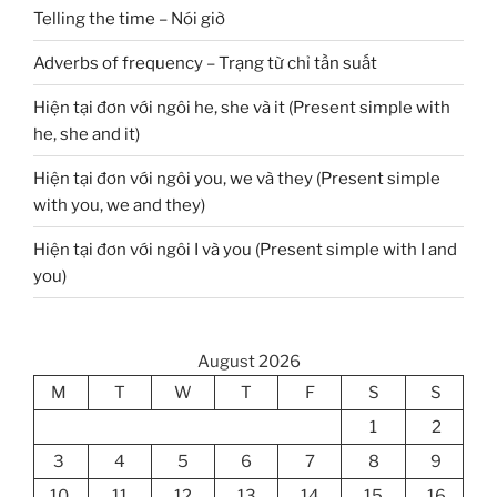
Telling the time – Nói giờ
Adverbs of frequency – Trạng từ chỉ tần suất
Hiện tại đơn với ngôi he, she và it (Present simple with
he, she and it)
Hiện tại đơn với ngôi you, we và they (Present simple
with you, we and they)
Hiện tại đơn với ngôi I và you (Present simple with I and
you)
August 2026
M
T
W
T
F
S
S
1
2
3
4
5
6
7
8
9
10
11
12
13
14
15
16