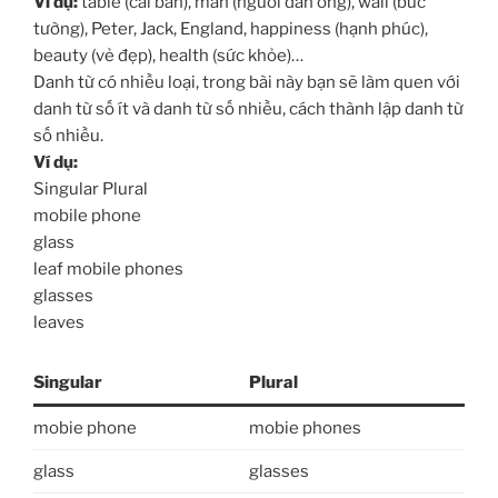
Ví dụ:
table (cái bàn), man (người đàn ông), wall (bức
tường), Peter, Jack, England, happiness (hạnh phúc),
beauty (vẻ đẹp), health (sức khỏe)…
Danh từ có nhiều loại, trong bài này bạn sẽ làm quen với
danh từ số ít và danh từ số nhiều, cách thành lập danh từ
số nhiều.
Ví dụ:
Singular Plural
mobile phone
glass
leaf mobile phones
glasses
leaves
Singular
Plural
mobie phone
mobie phones
glass
glasses