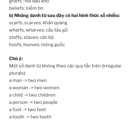
griefs : nỗi đau khổ
beliefs: niềm tin
b) Những danh từ sau đây có hai hình thức số nhiều:
scarfs, scarves: khăn quàng
wharfs, wharves: cầu tàu gỗ
staffs, staves: cán bộ
hoofs, hooves: móng guốc
Chú ý:
Một số danh từ không theo các quy tắc trên (irregular
plurals):
a man -> two men
a woman -> two women
a child -> two children
a person -> two people
a foot -> two feet
a tooth -> two teeth