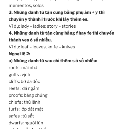
mementos, solos
3. Những danh từ tận cùng bằng phụ âm + y thì
chuyển y thành i trước khi lấy thêm es.
Ví dụ: lady – ladies; story – stories
4. Những danh từ tận cùng bằng f hay fe thì chuyển
thành ves ở số nhiều.
Ví dụ: leaf – leaves, knife – knives
Ngoại lệ 2:
a) Những danh từ sau chỉ thêm s ở số nhiều:
roofs: mái nhà
gulfs : vịnh
cliffs: bờ đá dốc
reefs : đá ngầm
proofs: bằng chứng
chiefs : thủ lãnh
turfs: lớp đất mặt
safes : tủ sắt
dwarfs: người lùn