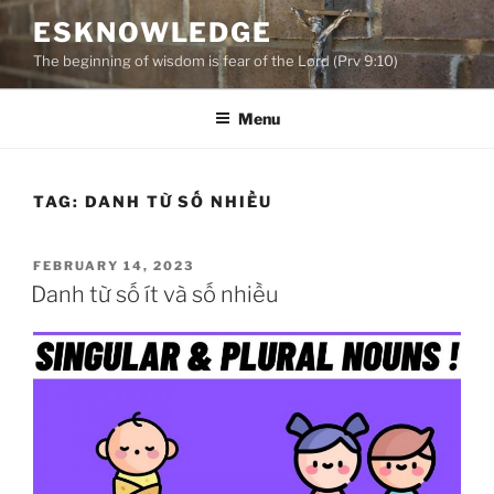
Skip
ESKNOWLEDGE
to
The beginning of wisdom is fear of the Lord (Prv 9:10)
content
Menu
TAG:
DANH TỪ SỐ NHIỀU
POSTED
FEBRUARY 14, 2023
ON
Danh từ số ít và số nhiều