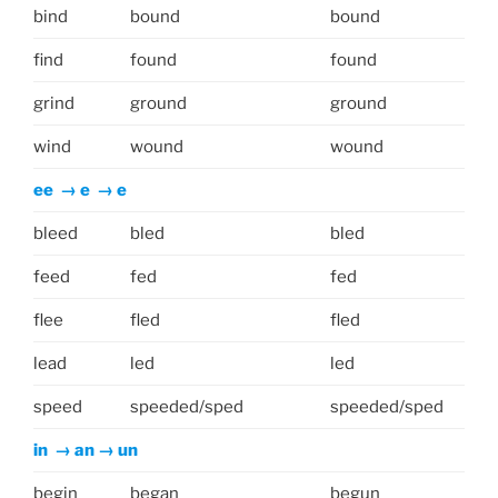
bind
bound
bound
find
found
found
grind
ground
ground
wind
wound
wound
ee → e → e
bleed
bled
bled
feed
fed
fed
flee
fled
fled
lead
led
led
speed
speeded/sped
speeded/sped
in → an → un
begin
began
begun