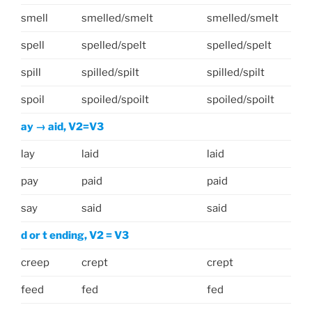
smell
smelled/smelt
smelled/smelt
spell
spelled/spelt
spelled/spelt
spill
spilled/spilt
spilled/spilt
spoil
spoiled/spoilt
spoiled/spoilt
ay → aid, V2=V3
lay
laid
laid
pay
paid
paid
say
said
said
d or t ending, V2 = V3
creep
crept
crept
feed
fed
fed