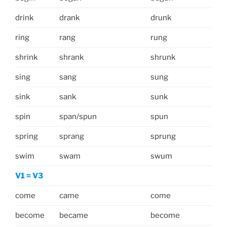
drink
drank
drunk
ring
rang
rung
shrink
shrank
shrunk
sing
sang
sung
sink
sank
sunk
spin
span/spun
spun
spring
sprang
sprung
swim
swam
swum
V1 = V3
come
came
come
become
became
become