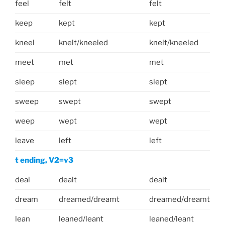
feel
felt
felt
keep
kept
kept
kneel
knelt/kneeled
knelt/kneeled
meet
met
met
sleep
slept
slept
sweep
swept
swept
weep
wept
wept
leave
left
left
t ending, V2=v3
deal
dealt
dealt
dream
dreamed/dreamt
dreamed/dreamt
lean
leaned/leant
leaned/leant