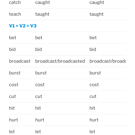
catch
caught
caught
teach
taught
taught
V1 = V2 = V3
bet
bet
bet
bid
bid
bid
broadcast
broadcast/broadcasted
broadcast/broadcast
burst
burst
burst
cost
cost
cost
cut
cut
cut
hit
hit
hit
hurt
hurt
hurt
let
let
let