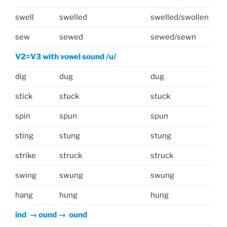
swell
swelled
swelled/swollen
sew
sewed
sewed/sewn
V2=V3 with vowel sound /u/
dig
dug
dug
stick
stuck
stuck
spin
spun
spun
sting
stung
stung
strike
struck
struck
swing
swung
swung
hang
hung
hung
ind → ound → ound