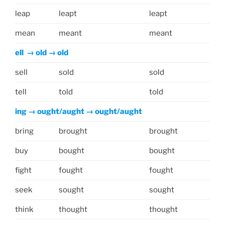
leap
leapt
leapt
mean
meant
meant
ell → old → old
sell
sold
sold
tell
told
told
ing → ought/aught → ought/aught
bring
brought
brought
buy
bought
bought
fight
fought
fought
seek
sought
sought
think
thought
thought