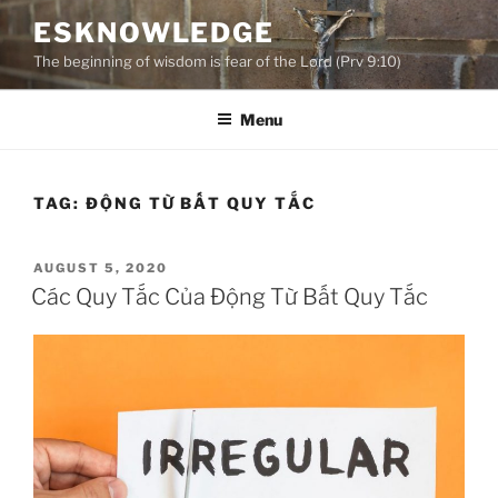
Skip
ESKNOWLEDGE
to
The beginning of wisdom is fear of the Lord (Prv 9:10)
content
Menu
TAG:
ĐỘNG TỪ BẤT QUY TẮC
POSTED
AUGUST 5, 2020
ON
Các Quy Tắc Của Động Từ Bất Quy Tắc