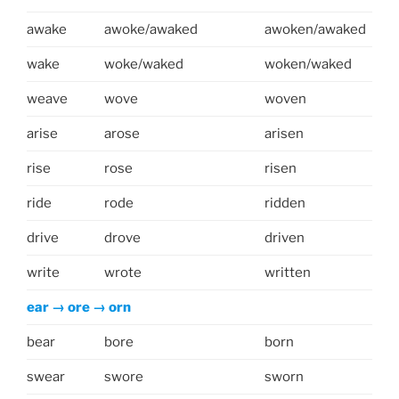
awake
awoke/awaked
awoken/awaked
wake
woke/waked
woken/waked
weave
wove
woven
arise
arose
arisen
rise
rose
risen
ride
rode
ridden
drive
drove
driven
write
wrote
written
ear → ore → orn
bear
bore
born
swear
swore
sworn