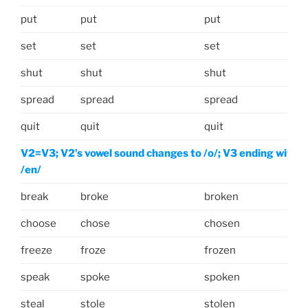
put
put
put
set
set
set
shut
shut
shut
spread
spread
spread
quit
quit
quit
V2=V3; V2’s vowel sound changes to /o/; V3 ending with
/en/
break
broke
broken
choose
chose
chosen
freeze
froze
frozen
speak
spoke
spoken
steal
stole
stolen