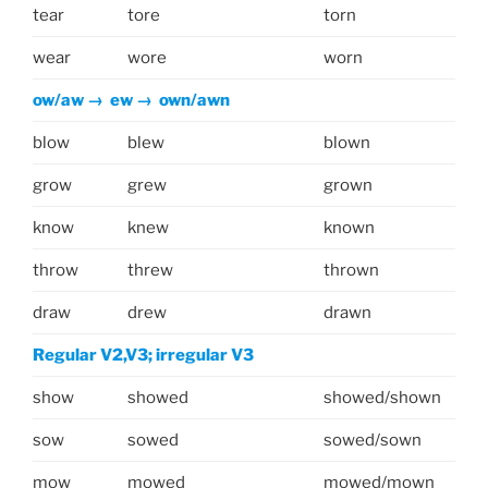
tear
tore
torn
wear
wore
worn
ow/aw → ew → own/awn
blow
blew
blown
grow
grew
grown
know
knew
known
throw
threw
thrown
draw
drew
drawn
Regular V2,V3; irregular V3
show
showed
showed/shown
sow
sowed
sowed/sown
mow
mowed
mowed/mown