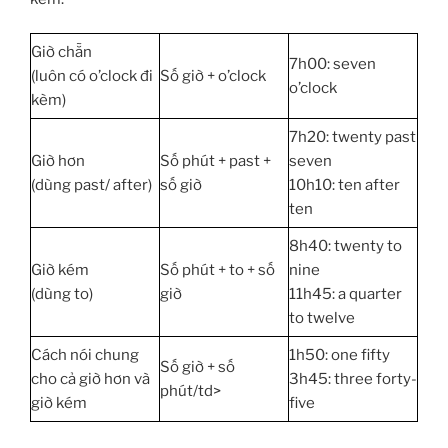
Giờ chẵn
7h00: seven
(luôn có o’clock đi
Số giờ + o’clock
o’clock
kèm)
7h20: twenty past
Giờ hơn
Số phút + past +
seven
(dùng past/ after)
số giờ
10h10: ten after
ten
8h40: twenty to
Giờ kém
Số phút + to + số
nine
(dùng to)
giờ
11h45: a quarter
to twelve
Cách nói chung
1h50: one fifty
Số giờ + số
cho cả giờ hơn và
3h45: three forty-
phút/td>
giờ kém
five