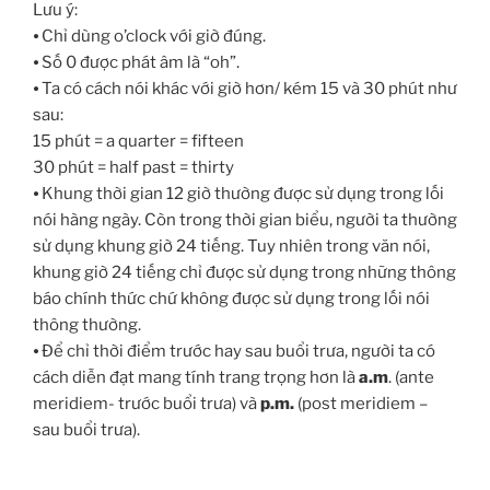
Lưu ý:
⦁ Chỉ dùng o’clock với giờ đúng.
⦁ Số 0 được phát âm là “oh”.
⦁ Ta có cách nói khác với giờ hơn/ kém 15 và 30 phút như
sau:
15 phút = a quarter = fifteen
30 phút = half past = thirty
⦁ Khung thời gian 12 giờ thường được sử dụng trong lối
nói hàng ngày. Còn trong thời gian biểu, người ta thường
sử dụng khung giờ 24 tiếng. Tuy nhiên trong văn nói,
khung giờ 24 tiếng chỉ được sử dụng trong những thông
báo chính thức chứ không được sử dụng trong lối nói
thông thường.
⦁ Để chỉ thời điểm trước hay sau buổi trưa, người ta có
cách diễn đạt mang tính trang trọng hơn là
a.m
. (ante
meridiem- trước buổi trưa) và
p.m.
(post meridiem –
sau buổi trưa).