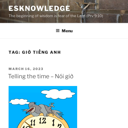
Skip
ESKNOWLEDGE
to
The beginning of wisdom is fear of the Lord (Prv 9:10)
content
Menu
TAG:
GIỜ TIẾNG ANH
POSTED
MARCH 16, 2023
ON
Telling the time – Nói giờ