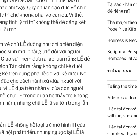
 người khác làm cho mình thế nào thì
Tại sao khăn c
hác như vậy. Quy chuẩn đạo đức về chữ
để riêng ra?
 trí chứ không phải vô căn cứ. Vì thế,
g tính lý trí thì không thể dễ dàng kết
The major theme
Pope Pius XII’s
lỗi thời.
Holiness is Nec
về chữ LỄ dường như chỉ phiến diện
học sinh mới phải giữ lễ đối với người
Scriptural Per
Homosexual A
vì Giáo sư Thêm đưa ra lập luận rằng LỄ đề
ách Tấn chỉ ra rằng không chỉ kẻ dưới
TIẾNG ANH
 kẻ trên cũng phải lễ độ với kẻ dưới. Nói
 đức cho cách hành xử giữa người với
Telling the time
ởi vì LỄ dựa trên nhân vị của con người
 thế, chữ LỄ trong quan hệ thầy trò không
Adverbs of freq
m hãm, nhưng chữ LỄ là sự tôn trọng lẫn
Hiện tại đơn với
with he, she and
LỄ không hề loại trừ mô hình III của
Hiện tại đơn vớ
 hội phát triển, nhưng ngược lại LỄ là
simple with you