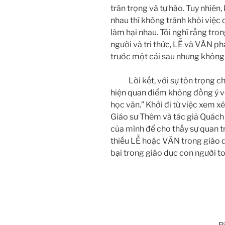
trân trọng và tự hào. Tuy nhiên
nhau thì không tránh khỏi việc
làm hại nhau. Tôi nghĩ rằng tron
người và tri thức, LỄ và VĂN p
trước một cái sau nhưng không t
Lời kết, với sự tôn trọng chân
hiện quan điểm không đồng ý vớ
học văn.” Khởi đi từ việc xem x
Giáo sư Thêm và tác giả Quách 
của mình để cho thấy sự quan t
thiếu LỄ hoặc VĂN trong giáo d
bại trong giáo dục con người to