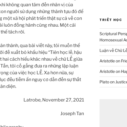
, khi không quan tâm đến nhân vị của
 con người sử dụng những thành tựu đó để
g một xã hội phát triển thật sự cả về con
TRIẾT HỌC
hải luôn đồng hành cùng nhau. Một cái
hể tách rời.
Scriptural Per
Homosexual A
 thành, qua bài viết này, tôi muốn thể
Luận về Chữ L
i đề xuất bỏ khẩu hiệu “Tiên học lễ, hậu
ét hai cách hiểu khác nhau về chữ LỄ giữa
Aristotle on Fr
Tấn, tôi cố gắng đưa ra những lập luận
Aristotle on Ha
rọng của việc học LỄ. Xa hơn nữa, sự
ục đều tiềm ẩn nguy cơ dẫn đến sự thất
Plato on Justic
àn diện.
Latrobe, November 27, 2021
Joseph Tan