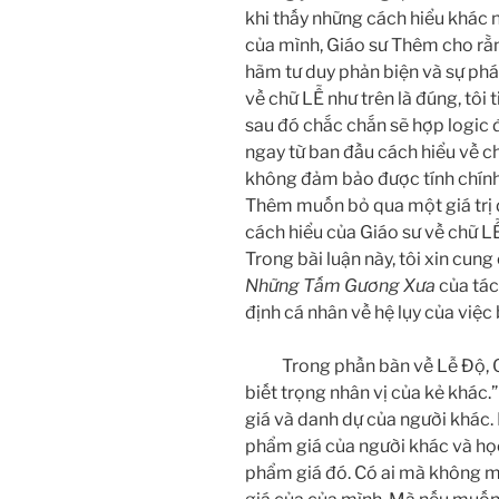
khi thấy những cách hiểu khác n
của mình, Giáo sư Thêm cho rằn
hãm tư duy phản biện và sự phát 
về chữ LỄ như trên là đúng, tôi t
sau đó chắc chắn sẽ hợp logic đ
ngay từ ban đầu cách hiểu về ch
không đảm bảo được tính chính
Thêm muốn bỏ qua một giá trị đ
cách hiểu của Giáo sư về chữ L
Trong bài luận này, tôi xin cun
Những Tấm Gương Xưa
của tác
định cá nhân về hệ lụy của việc
Trong phần bàn về Lễ Độ, Quác
biết trọng nhân vị của kẻ khác.”
giá và danh dự của người khác. 
phẩm giá của người khác và học
phẩm giá đó. Có ai mà không 