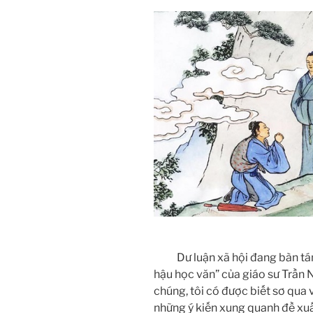
Dư luận xã hội đang bàn tán v
hậu học văn” của giáo sư Trần 
chúng, tôi có được biết sơ qua
những ý kiến xung quanh đề xuấ