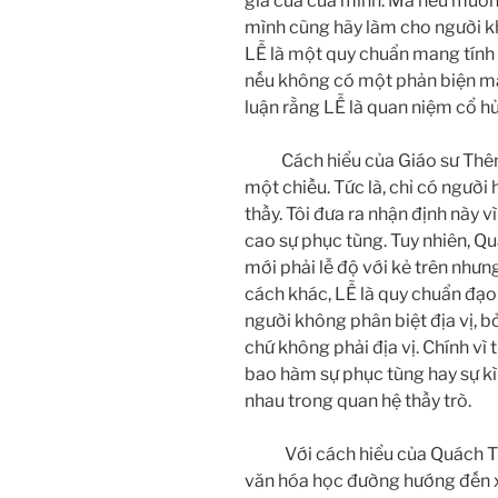
giá của của mình. Mà nếu muốn
mình cũng hãy làm cho người k
LỄ là một quy chuẩn mang tính lý
nếu không có một phản biện man
luận rằng LỄ là quan niệm cổ hủ, 
Cách hiểu của Giáo sư Thêm 
một chiều. Tức là, chỉ có người 
thầy. Tôi đưa ra nhận định này 
cao sự phục tùng. Tuy nhiên, Qu
mới phải lễ độ với kẻ trên nhưng
cách khác, LỄ là quy chuẩn đạo
người không phân biệt địa vị, b
chứ không phải địa vị. Chính vì
bao hàm sự phục tùng hay sự kì
nhau trong quan hệ thầy trò.
Với cách hiểu của Quách Tấn, 
văn hóa học đường hướng đến xã