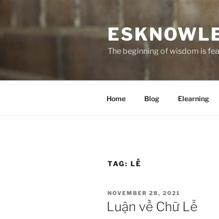
Skip
to
ESKNOWL
content
The beginning of wisdom is fear
Home
Blog
Elearning
TAG:
LỄ
POSTED
NOVEMBER 28, 2021
ON
Luận về Chữ Lễ