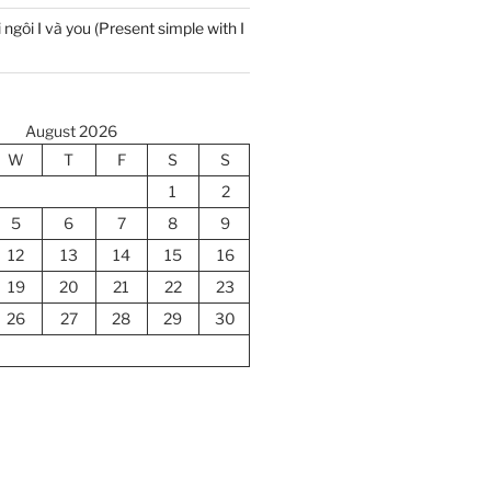
 ngôi I và you (Present simple with I
August 2026
W
T
F
S
S
1
2
5
6
7
8
9
12
13
14
15
16
19
20
21
22
23
26
27
28
29
30