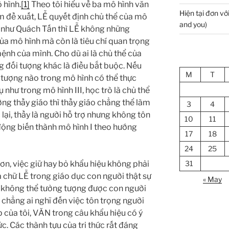
 hình.
[1]
Theo tôi hiểu về ba mô hình văn
Hiện tại đơn với
 đề xuất, LỄ quyết định chủ thể của mô
and you)
LỄ như Quách Tấn thì LỄ không những
a mô hình mà còn là tiêu chí quan trọng
ệnh của mình. Cho dù ai là chủ thể của
g đối tượng khác là điều bắt buộc. Nếu
M
T
i tượng nào trong mô hình có thể thực
ụ như trong mô hình III, học trò là chủ thể
ng thầy giáo thì thầy giáo chẳng thể làm
3
4
 lại, thầy là người hỗ trợ nhưng không tôn
10
11
ự động biến thành mô hình I theo hướng
17
18
24
25
 việc giữ hay bỏ khẩu hiệu không phải
31
a chữ LỄ trong giáo dục con người thật sự
« May
i không thể tưởng tượng được con người
 chẳng ai nghĩ đến việc tôn trọng người
p của tôi, VĂN trong câu khẩu hiệu có ý
ức. Các thành tựu của tri thức rất đáng