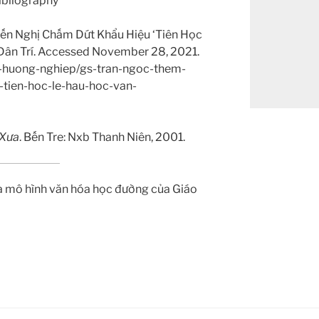
ibliography
iến Nghị Chấm Dứt Khẩu Hiệu ‘Tiên Học
 Dân Trí. Accessed November 28, 2021.
uc-huong-nghiep/gs-tran-ngoc-them-
-tien-hoc-le-hau-hoc-van-
Xưa
. Bến Tre: Nxb Thanh Niên, 2001.
a mô hình văn hóa học đường của Giáo