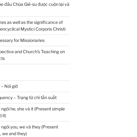
he đầu Chúa Giê-su được cuộn lại và
s as well as the significance of
 encyclical Mystici Corporis Christi
essary for Missionaries
spective and Church’s Teaching on
cts
 – Nói giờ
uency – Trạng từ chỉ tần suất
 ngôi he, she và it (Present simple
 it)
i ngôi you, we và they (Present
, we and they)