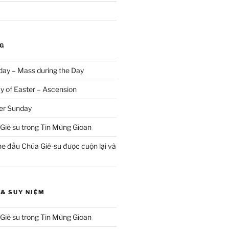
G
ay – Mass during the Day
 of Easter – Ascension
er Sunday
Giê su trong Tin Mừng Gioan
he đầu Chúa Giê-su được cuộn lại và
& SUY NIỆM
Giê su trong Tin Mừng Gioan