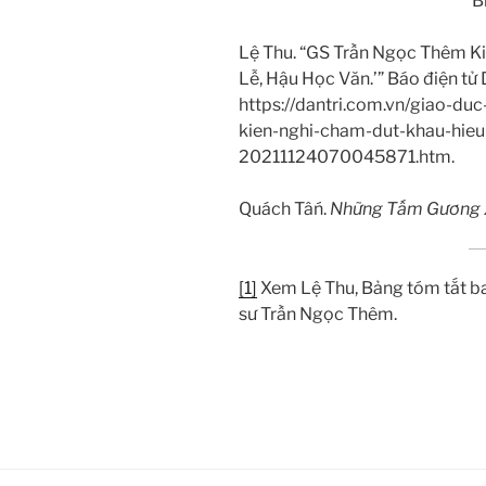
B
Lệ Thu. “GS Trần Ngọc Thêm K
Lễ, Hậu Học Văn.’” Báo điện tử
https://dantri.com.vn/giao-d
kien-nghi-cham-dut-khau-hieu
20211124070045871.htm.
Quách Tâń.
Những Tấm Gương 
[1]
Xem Lệ Thu, Bảng tóm tắt b
sư Trần Ngọc Thêm.