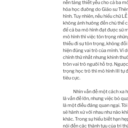
nền tảng thiết yếu cho cả ba mô
hóa học đường do Giáo sư Thêm
hình. Tuy nhiên, nếu hiểu chữ 
không ảnh hưởng đến chủ thể củ
để cả ba mô hình đạt được sứ m
mô hình thì việc tôn trọng nhữn
thiếu đi sự tôn trọng, không đố
hiện đúng vai trò của mình. Ví d
chính thứ nhất nhưng khinh thườ
tròn vai trò người hỗ trợ. Ngược
trọng học trò thì mô hình III t
tiêu cực.
Nhìn vấn đề một cách xa hơn,
là vấn đề lớn, nhưng việc bỏ qu
là một điều đáng quan ngại. Tô
sẽ hành xử với nhau như nào khi
khác. Trong sự hiểu biết hạn hẹ
nói đến các thành tựu của tri th