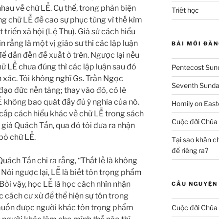
hau về chữ LỄ. Cụ thể, trong phản biện
Triết học
g chữ LỄ đề cao sự phục tùng vì thế kìm
triển xã hội (Lệ Thu). Giả sử cách hiểu
in rằng là một vị giáo sư thì các lập luận
BÀI MỚI ĐĂN
ể dẫn đến đề xuất ở trên. Ngược lại nếu
ữ LỄ chưa đúng thì các lập luận sau đó
Pentecost Sund
 xác. Tôi không nghĩ Gs. Trần Ngọc
Seventh Sunday
ạo đức nền tảng; thay vào đó, có lẽ
Ễ không bao quát đầy đủ ý nghĩa của nó.
Homily on East
g cấp cách hiểu khác về chữ LỄ trong sách
Cuộc đời Chúa 
 giả Quách Tấn, qua đó tôi đưa ra nhận
 bỏ chữ LỄ.
Tại sao khăn c
để riêng ra?
h Tấn chỉ ra rằng, “Thất lễ là không
 Nói ngược lại, LỄ là biết tôn trọng phẩm
Bởi vậy, học LỄ là học cách nhìn nhận
CẦU NGUYỆN 
 cách cư xử để thể hiện sự tôn trong
muốn được người khác tôn trọng phẩm
Cuộc đời Chúa 