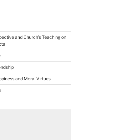
spective and Church’s Teaching on
cts
ễ
iendship
ppiness and Moral Virtues
e