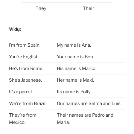
They
Their
Ví dụ:
I’m from Spain.
My name is Ana.
You’re English.
Your name is Ben.
He’s from Rome.
His name is Marco.
She’s Japanese.
Her name is Maki.
It’s a parrot.
Its name is Polly.
We’re from Brazil.
Our names are Selma and Luis.
They’re from
Their names are Pedro and
Mexico.
Maria.