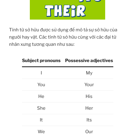
Tính từ sở hữu được sử dụng để mô tả sự sở hữu của
người hay vật. Các tính từ sở hữu cùng với các đại từ
nhân xưng tương quan như sau:
Subject pronouns
Possessive adjectives
I
My
You
Your
He
His
She
Her
It
Its
We
Our