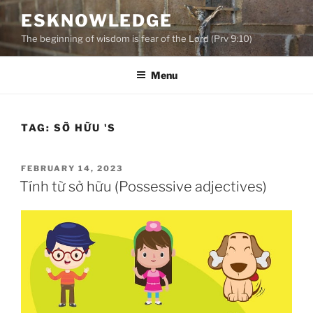
Skip
ESKNOWLEDGE
to
The beginning of wisdom is fear of the Lord (Prv 9:10)
content
Menu
TAG:
SỠ HỮU 'S
POSTED
FEBRUARY 14, 2023
ON
Tính từ sở hữu (Possessive adjectives)