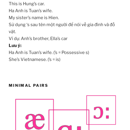
This is Hung’s car.
Ha Anh is Tuan’s wife.
My sister’s name is Hien.
Sử dụng ‘s sau tên một người để nói về gia đình và đồ
vật.
Ví dụ: Anh’s brother, Ella’s car
Lưu ý:
Ha Anh is Tuan’s wife. (’s = Possessive s)
She’s Vietnamese. (’s = is)
MINIMAL PAIRS