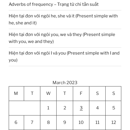
Adverbs of frequency – Trạng từ chỉ tần suất
Hiện tại đơn với ngôi he, she và it (Present simple with
he, she and it)
Hiện tại đơn với ngôi you, we và they (Present simple
with you, we and they)
Hiện tại đơn với ngôi I và you (Present simple with I and
you)
March 2023
M
T
W
T
F
S
S
1
2
3
4
5
6
7
8
9
10
11
12