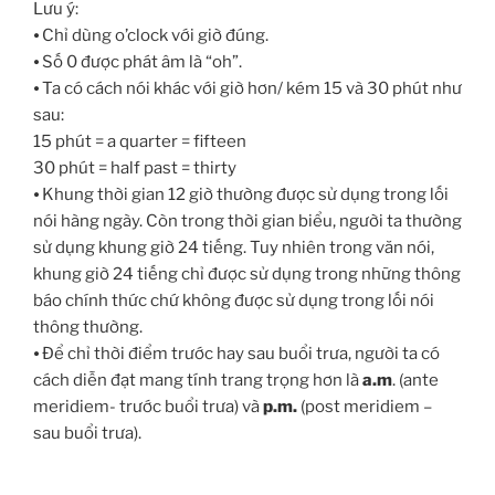
Lưu ý:
⦁ Chỉ dùng o’clock với giờ đúng.
⦁ Số 0 được phát âm là “oh”.
⦁ Ta có cách nói khác với giờ hơn/ kém 15 và 30 phút như
sau:
15 phút = a quarter = fifteen
30 phút = half past = thirty
⦁ Khung thời gian 12 giờ thường được sử dụng trong lối
nói hàng ngày. Còn trong thời gian biểu, người ta thường
sử dụng khung giờ 24 tiếng. Tuy nhiên trong văn nói,
khung giờ 24 tiếng chỉ được sử dụng trong những thông
báo chính thức chứ không được sử dụng trong lối nói
thông thường.
⦁ Để chỉ thời điểm trước hay sau buổi trưa, người ta có
cách diễn đạt mang tính trang trọng hơn là
a.m
. (ante
meridiem- trước buổi trưa) và
p.m.
(post meridiem –
sau buổi trưa).