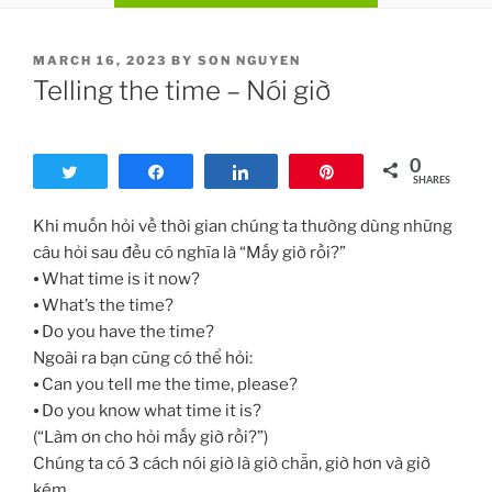
POSTED
MARCH 16, 2023
BY
SON NGUYEN
ON
Telling the time – Nói giờ
0
Tweet
Share
Share
Pin
SHARES
Khi muốn hỏi về thời gian chúng ta thường dùng những
câu hỏi sau đều có nghĩa là “Mấy giờ rồi?”
⦁ What time is it now?
⦁ What’s the time?
⦁ Do you have the time?
Ngoài ra bạn cũng có thể hỏi:
⦁ Can you tell me the time, please?
⦁ Do you know what time it is?
(“Làm ơn cho hỏi mấy giờ rồi?”)
Chúng ta có 3 cách nói giờ là giờ chẵn, giờ hơn và giờ
kém.