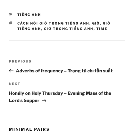
CATEGORIES
TIẾNG ANH
TAGS
CÁCH NÓI GIỜ TRONG TIẾNG ANH
,
GIỜ
,
GIỜ
TIẾNG ANH
,
GIỜ TRONG TIẾNG ANH
,
TIME
Post
Previous
PREVIOUS
navigation
Post
Adverbs of frequency – Trạng từ chỉ tần suất
Next
NEXT
Post
Homily on Holy Thursday – Evening Mass of the
Lord’s Supper
MINIMAL PAIRS