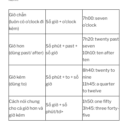
Giờ chẵn
7h00: seven
(luôn có o’clock đi
Số giờ + o’clock
o’clock
kèm)
7h20: twenty past
Giờ hơn
Số phút + past +
seven
(dùng past/ after)
số giờ
10h10: ten after
ten
8h40: twenty to
Giờ kém
Số phút + to + số
nine
(dùng to)
giờ
11h45: a quarter
to twelve
Cách nói chung
1h50: one fifty
Số giờ + số
cho cả giờ hơn và
3h45: three forty-
phút/td>
giờ kém
five