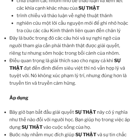
chia thành các nhóm nhỏ để thảo luận và xem xét
các khía cạnh khác nhau của
SỰ THẬT
trình chiếu và thảo luận về nghệ thuật thánh
nghiên cứu một lời cầu nguyện mới để ghi nhớ hoặc
tra cứu các câu Kinh thánh liên quan đến chân lý
Đây là bước trong đó các câu hỏi và sự nghi ngờ của
người tham gia cần phải thành thật được giải quyết,
riêng tư nhưng sớm hoặc trong bối cảnh của nhóm.
Điều quan trọng là giải thích sao cho ngay cả khi
SỰ
THẬT
đạt đến đỉnh điểm siêu việt thì nó vẫn hợp lý và
tuyệt vời. Nó không xúc phạm lý trí, nhưng đúng hơn là
truyền tin và truyền cảm hứng.
Áp dụng
Bây giờ bạn bắt đầu giải quyết
SỰ THẬT
này có ý nghĩa
như thế nào đối với người học. Bạn giúp họ trong việc áp
dụng
SỰ THẬT
vào cuộc sống của họ.
Bước này nhằm mục đích giúp
SỰ THẬT
và sự tin chắc