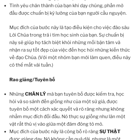
Tình yêu chân thành của bạn khi dạy chúng, phần mở
đầu được chuẩn bị kỹ lưỡng của bạn người cầu nguyện.
Mục đích của bước này là tạo điều kiện cho việc đào sâu
Lời Chúa trong trá i tim học sinh của bạn. Sự chuẩn bị
này sẽ giúp họ tách biệt khỏi những mối bận tâm và
nhận ra sự tốt đẹp của việc đến học hỏi những kiến thức
về đạo Chúa. (Với một nhóm bạn mới làm quen, điều này
có thể mất vài tuần.)
Rao giảng/Tuyên bố
Những
CHÂN LÝ
mà bạn tuyên bố được kiểm tra, học
hỏi và so sánh đến giống như của một sứ giả, được
tuyên bố một cách xác quyết và rõ ràng nhưng không
nhằm mục đích đối đầu. Nó thực sự giống như lăn một
vật rất thú vị vào giữa một đám đông tò mò.
Mục đích của bước này là công bố rõ ràng
SỰ THẬT
được giảng dạy. Nó không cần quá dài, nhưng là một