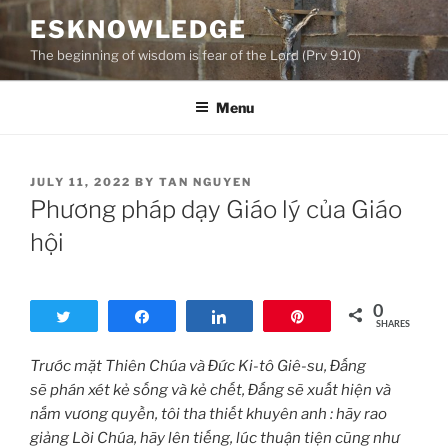
Skip
ESKNOWLEDGE
to
The beginning of wisdom is fear of the Lord (Prv 9:10)
content
Menu
POSTED
JULY 11, 2022
BY
TAN NGUYEN
ON
Phương pháp dạy Giáo lý của Giáo
hội
0
Tweet
Share
Share
Pin
SHARES
Trước mặt Thiên Chúa và Đức
Ki-tô Giê-su, Đấng
sẽ phán xét kẻ sống và kẻ chết, Đấng sẽ xuất hiện và
nắm vương quyền, tôi tha thiết khuyên anh : hãy rao
giảng Lời Chúa, hãy lên tiếng, lúc thuận tiện cũng như