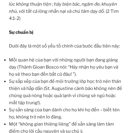
lúc không thuận tiện ; hãy biện bác, ngăm đe, khuyên
nhủ, với tất cả lòng nhẫn nại và chủ tâm dạy dỗ.
(2 Tim
4:1-2)
Sự chuẩn bị
Dưới đây là một số yếu tố chính của bước đầu tiên này:
Mối quan hệ của bạn với những người bạn đang giảng
dạy (Thánh Gioan Bosco nói: “Hãy nhận họ yêu bạn và
họ sẽ theo bạn đến bất cứ đâu! ”).
Sự sắp xếp của bạn để môi trường lớp học trở nên thân
thiện và hấp dẫn (St. Augustine cảnh báo không nên để
chúng quá nóng hoặc quá lạnh vì chúng sẽ ngủ hoặc
mất tập trung!).
Sự sẵn sàng của bạn dành cho họ khi họ đến – biết tên
họ, không trở nên lơ đãng.
Một “không gian thiêng liêng” để sẵn sàng làm tâm
điểm cho lời cầu nguyện và sự chú ý.