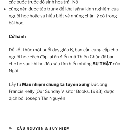
các bước trước đó sinh hoa trái. Nó
cũng nên được tập trung để khai sáng kinh nghiệm của
người học hoặc sự hiểu biết về những chân lý có trong
bài học.
Cử hành
Để kết thúc một buổi dạy giáo lý, bạn cần cung cấp cho
người học cách đáp lại ân điển mà Thiên Chúa đã ban
cho họ sau khi họ đào sâu tìm hiểu những
SỰ THẬT
của
Ngài.
Lấy từ
Màu nhiệm chúng ta tuyên xưng
Đức ông
Francis Kelly (Our Sunday Visitor Books, 1993), được
dịch bởi Joseph Tân Nguyễn
CATEGORIES
CẦU NGUYỆN & SUY NIỆM