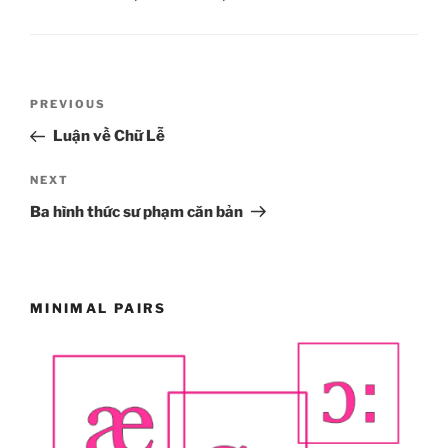
Post
Previous
PREVIOUS
navigation
Post
Luận về Chữ Lễ
Next
NEXT
Post
Ba hình thức sư phạm căn bản
MINIMAL PAIRS